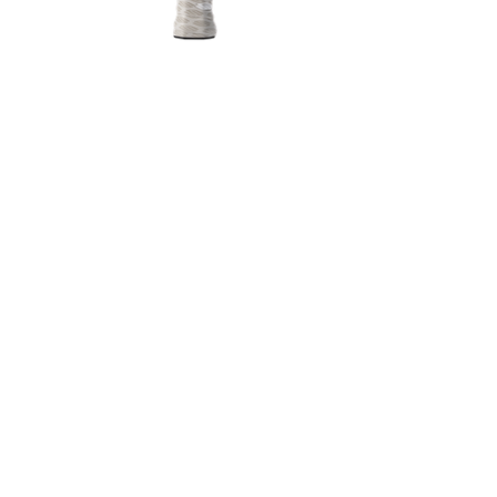
Selkirk Vanguard Power Air S2
107,44
€
Ajouter au panier