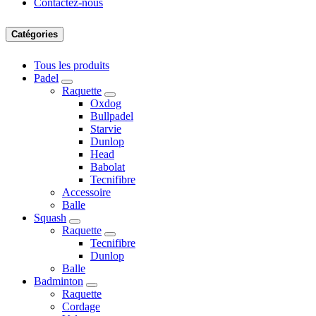
Contactez-nous
Catégories
Tous les produits
Padel
Raquette
Oxdog
Bullpadel
Starvie
Dunlop
Head
Babolat
Tecnifibre
Accessoire
Balle
Squash
Raquette
Tecnifibre
Dunlop
Balle
Badminton
Raquette
Cordage