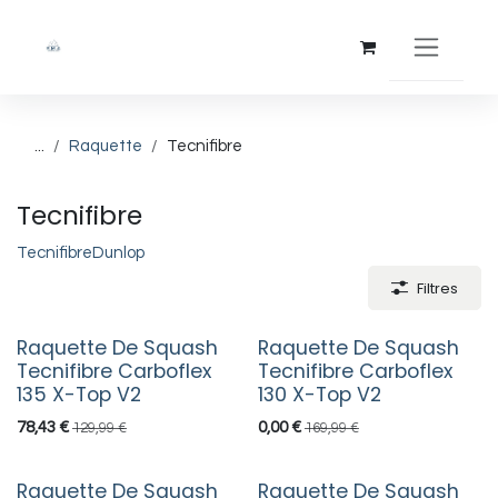
Se rendre au contenu
...
Raquette
Tecnifibre
Tecnifibre
Tecnifibre
Dunlop
Filtres
Raquette De Squash
Raquette De Squash
Tecnifibre Carboflex
Tecnifibre Carboflex
135 X-Top V2
130 X-Top V2
78,43
€
0,00
€
129,99
€
169,99
€
Raquette De Squash
Raquette De Squash