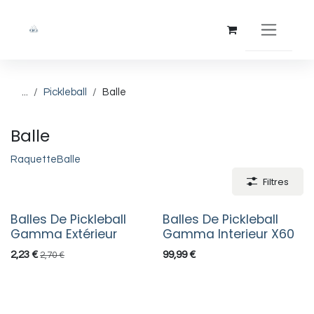
Se rendre au contenu
...
Pickleball
Balle
Balle
Raquette
Balle
Filtres
Balles De Pickleball
Balles De Pickleball
Gamma Extérieur
Gamma Interieur X60
2,23
€
99,99
€
2,70
€