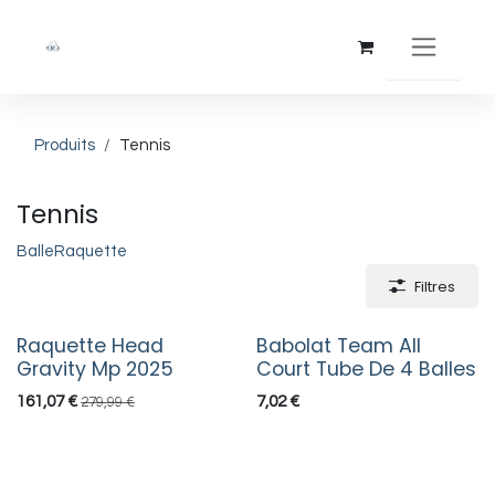
Se rendre au contenu
Produits
Tennis
Tennis
Balle
Raquette
Filtres
Raquette Head
Babolat Team All
Gravity Mp 2025
Court Tube De 4 Balles
161,07
€
7,02
€
279,99
€