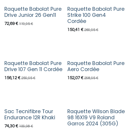
Raquette Babolat Pure
Raquette Babolat Pure
Drive Junior 26 Gen11
Strike 100 Gen4
Cordée
72,69
€
119,95
€
150,41
€
269,95
€
Raquette Babolat Pure
Raquette Babolat Pure
Drive 107 Gen 11 Cordée
Aero Cordée
156,12
€
152,07
€
259,95
€
298,95
€
Sac Tecnifibre Tour
Raquette Wilson Blade
Endurance 12R Khaki
98 16X19 V9 Roland
Garros 2024 (305G)
74,30
€
109,98
€