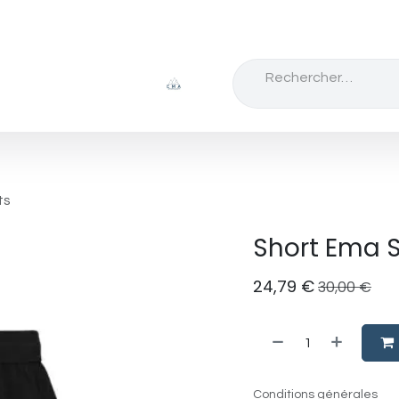
Badminton
Escalade
Tennis
Chaussure
ts
Short Ema 
24,79
€
30,00
€
Conditions générales