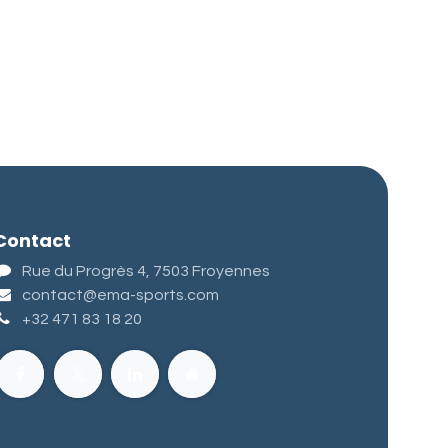
Contact
Rue du Progrès 4, 7503 Froyennes
contact@ema-sports.com
+32 471 83 18 20