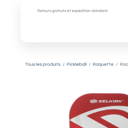
Se rendre au contenu
Retours gratuits et expédition standard
Padel
Pickleball
Squash
Tous les produits
Pickleball
Raquette
Raq