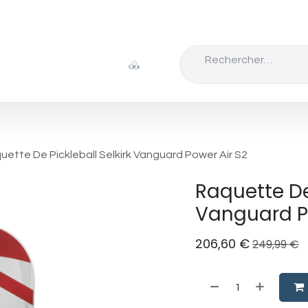
Badminton
Escalade
Tennis
Chaussure
uette De Pickleball Selkirk Vanguard Power Air S2
Raquette De 
Vanguard P
206,60
€
249,99
€