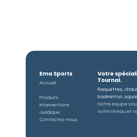
Ema Sports
Votre spécial
Tournai.
Accueil
Raquettes, chauss
badminton, squash
Produits
Notre équipe vous
Interventions
votre niveau et vo
Juridique
Contactez-nous